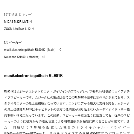
[デジタルミキサー]
MIDAS M32R LIVE ×1
ZOOM LiveTrak L-12 ×1
[スピーカー]
musikelectronic geithain RL901K（Main） ×2
Neumann KH150（Moniter） ×2
musikelectronic geithain RL901K
RL901Kはムジークエレクトロニク・ガイザインのフラッグシップモデルの同軸3ウェイアクテ
ィブスピーカーです。ムジーク社の製品は全てこのRL901Kを基準に音作りがされており、ス
タジオモニターの最上位機種となっています。エンジニアから絶大な支持を誇る、ムジーク
の最上位機種RL901Kはキャビネットの後方に低周波が回り込まないカーディオイド（単一指
向制御）構造になっています。この結果、スピーカーを壁面近くに設置しても、従来のスピ
ーカーのように後方からの遅延音源による明瞭度損失を極限に抑えることが可能です。ま
た、同軸状に３帯域を配置した独自のトライキシャル・ドライバー
(LF400mm/MF125mm/HF25mm)と、それをドライブする内臓MOS-FET式のパワーアンプ