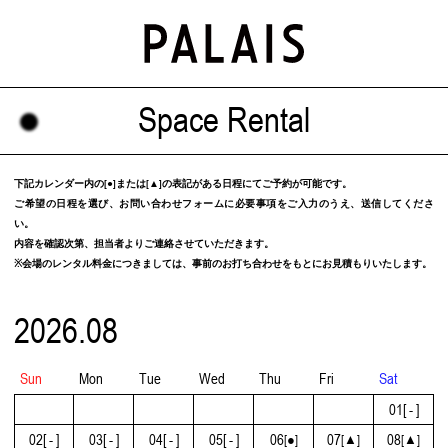
Space Rental
下記カレンダー内の[●]または[▲]の表記がある日程にてご予約が可能です。
ご希望の日程を選び、お問い合わせフォームに必要事項をご入力のうえ、送信してくださ
い。
内容を確認次第、担当者よりご連絡させていただきます。
※会場のレンタル料金につきましては、事前のお打ち合わせをもとにお見積もりいたします。
2026.08
Sun
Mon
Tue
Wed
Thu
Fri
Sat
01
[ - ]
02
[ - ]
03
[ - ]
04
[ - ]
05
[ - ]
06
07
08
[●]
[▲]
[▲]