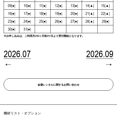
09
10
11
12
13
14
15
[●]
[●]
[●]
[●]
[●]
[▲]
[▲]
16
17
18
19
20
21
22
[●]
[●]
[●]
[●]
[●]
[▲]
[▲]
23
24
25
26
27
28
29
[●]
[●]
[●]
[●]
[●]
[▲]
[●]
30
31
[●]
[●]
※お申し込みは、ご利用月の6ヶ月前の1日より受付開始となります。
2026.07
2026.09
←
→
会場レンタルに関するお問い合わせ
機材リスト・オプション