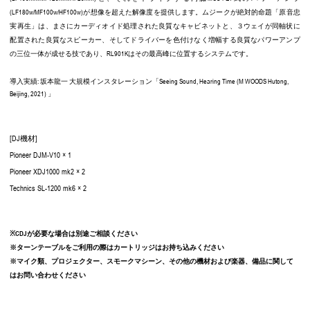
(LF180w/MF100w/HF100w)が想像を超えた解像度を提供します。ムジークが絶対的命題「原音忠
実再生」は、まさにカーディオイド処理された良質なキャビネットと、３ウェイが同軸状に
配置された良質なスピーカー、そしてドライバーを色付けなく増幅する良質なパワーアンプ
の三位一体が成せる技であり、RL901Kはその最高峰に位置するシステムです。
導入実績: 坂本龍一 大規模インスタレーション「Seeing Sound, Hearing Time (M WOODS Hutong,
Beijing, 2021) 」
[DJ機材]
Pioneer DJM-V10 × 1
Pioneer XDJ1000 mk2 × 2
Technics SL-1200 mk6 × 2
※CDJが必要な場合は別途ご相談ください
※ターンテーブルをご利用の際はカートリッジはお持ち込みください
※マイク類、プロジェクター、スモークマシーン、その他の機材および楽器、備品に関して
はお問い合わせください