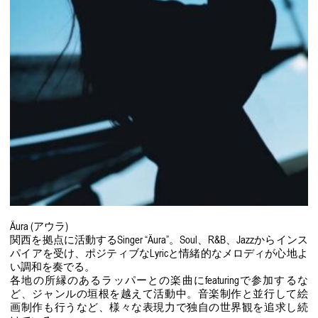
Äura (アウラ)
関西を拠点に活動するSinger “Äura”。Soul、R&B、Jazzからインス
パイアを受け、ポジティブなLyricと情緒的なメロディが心地よ
い調和を奏でる。
各地の所縁のあるラッパーとの楽曲にfeaturingで参加するな
ど、ジャンルの垣根を越えて活動中。音楽制作と並行して絵
画制作も行うなど、様々な表現力で独自の世界観を追求し続