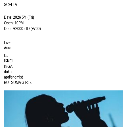
SCELTA
Date:
2026 5/1 (Fri)
Open:
10PM
Door:
¥2000+1D (¥700)
Live:
Äura
DJ:
IKKEI
INGA
doko
apri/sndmist
BUTSUMA GIRLs