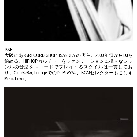
IKKEI
大阪にあるRECORD SHOP “ISANDLA”の店主。2000年頃からDJを
始める。HIPHOPカルチャーをファンデーションに様々なジャ
ンルの音楽をレコードでプレイするスタイルは一貫してお
り、ClubやBar, LoungeでのDJ PLAYや、BGMセレクターもこなす
Music Lover。